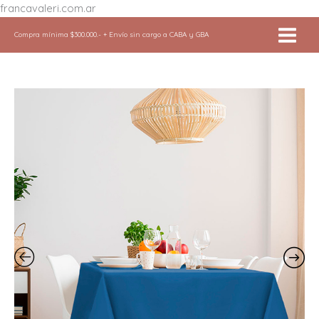
Ir
francavaleri.com.ar
al
Compra mínima $300.000.- + Envío sin cargo a CABA y GBA
contenido