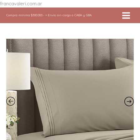
Ir
francavaleri.com.ar
al
Compra mínima $300.000.- + Envío sin cargo a CABA y GBA
contenido